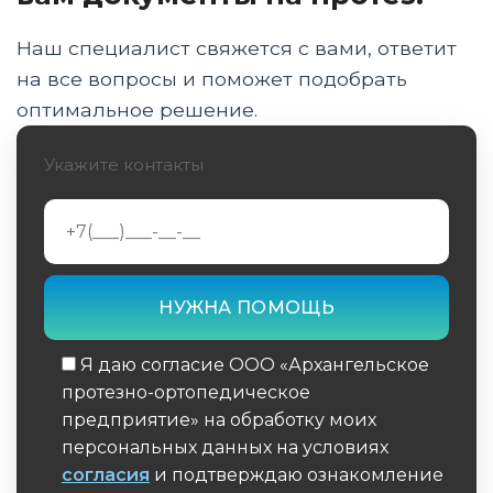
записи до заключения
Наш специалист свяжется с вами, ответит
МТК при ремонте и досрочной замене
на все вопросы и поможет подобрать
протезных изделий
оптимальное решение.
Документы и сроки прохождения комиссии
Укажите контакты
в Архангельске
Особенности МТК для детей и участников
СВО
Заключение
Я даю согласие ООО «Архангельское
протезно-ортопедическое
предприятие» на обработку моих
персональных данных на условиях
согласия
и подтверждаю ознакомление