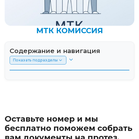
МТК КОМИССИЯ
Содержание и навигация
Показать подразделы
Введение
Что такое МТК и зачем она нужна для
получения протеза
Оставьте номер и мы
Состав и полномочия медико-технической
комиссии
бесплатно поможем собрать
вам документы на протез.
Порядок прохождения заседания МТК от