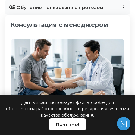
05
Обучение пользованию протезом
Консультация с менеджером
Данный сайт использует файлы cookie для
обеспечения работоспособности ресурса и улучшения
качества обслуживания.
Обращаясь в наш центр, вы получаете полную
Понятно!
поддержку. Мы определяем стратегию
изготовления протеза конечности, проверяем