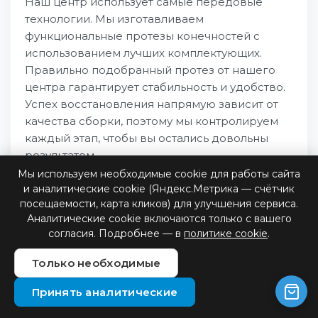
Наш центр использует самые передовые
технологии. Мы изготавливаем
функциональные протезы конечностей с
использованием лучших комплектующих.
Правильно подобранный протез от нашего
центра гарантирует стабильность и удобство.
Успех восстановления напрямую зависит от
качества сборки, поэтому мы контролируем
каждый этап, чтобы вы остались довольны
результатом.
Мы используем необходимые cookie для работы сайта
и аналитические cookie (Яндекс.Метрика — счётчик
посещаемости, карта кликов) для улучшения сервиса.
Аналитические cookie включаются только с вашего
согласия. Подробнее — в
политике cookie
.
В 2024-2025 ГОДУ:
Только необходимые
Принять аналитические
Оформлено электронных сертификатов