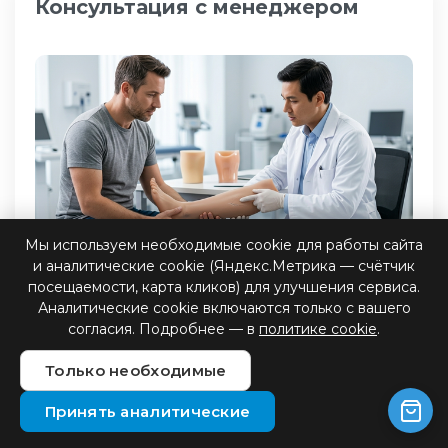
Консультация с менеджером
Мы используем необходимые cookie для работы сайта
и аналитические cookie (Яндекс.Метрика — счётчик
посещаемости, карта кликов) для улучшения сервиса.
Аналитические cookie включаются только с вашего
Обращаясь в наш центр, вы получаете полную
согласия. Подробнее — в
политике cookie
.
поддержку. Мы определяем стратегию
изготовления протеза конечности, проверяем
Только необходимые
наличие документов, медицинские
Принять аналитические
заключения и состояние ИПРА, чтобы
оформить финансирование.