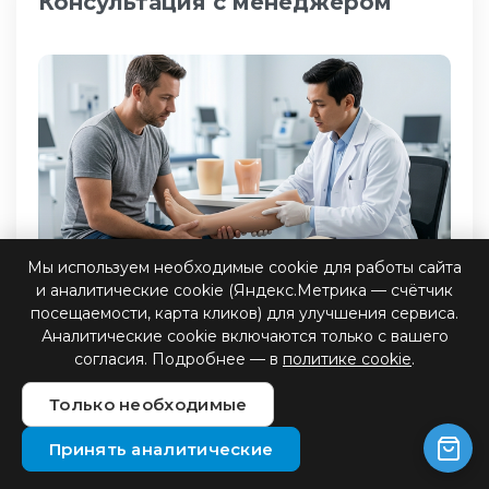
Консультация с менеджером
Мы используем необходимые cookie для работы сайта
и аналитические cookie (Яндекс.Метрика — счётчик
посещаемости, карта кликов) для улучшения сервиса.
Аналитические cookie включаются только с вашего
Обращаясь в наш центр, вы получаете полную
согласия. Подробнее — в
политике cookie
.
поддержку. Мы определяем стратегию
изготовления протеза конечности, проверяем
Только необходимые
наличие документов, медицинские
заключения и состояние ИПРА, чтобы
Принять аналитические
оформить финансирование.