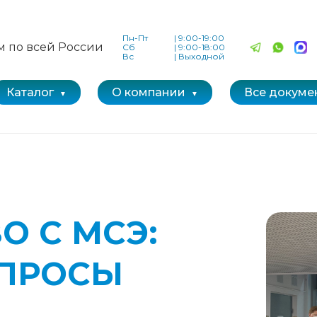
Пн-Пт
|
9:00-19:00
м по всей России
Сб
|
9:00-18:00
Вс
|
Выходной
Каталог
О компании
Все докуме
О С МСЭ:
ПРОСЫ