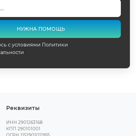
юсь с условиями Политики
альности
поле
Реквизиты
ИНН 2901263168
КПП 290101001
ОГРН 1152901011955